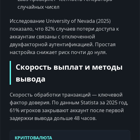
случайных чисел
Исследование University of Nevada (2025)
показало, что 82% случаев потери доступа к
аккаунтам связаны с отключенной
двухфакторной аутентификацией. Простая
настройка снижает риск почти до нуля.
Скорость выплат и методы
вывода
Скорость обработки транзакций — ключевой
фактор доверия. По данным Statista за 2025 год,
61% игроков закрывают аккаунт после первой
задержки вывода дольше 48 часов.
КРИПТОВАЛЮТА