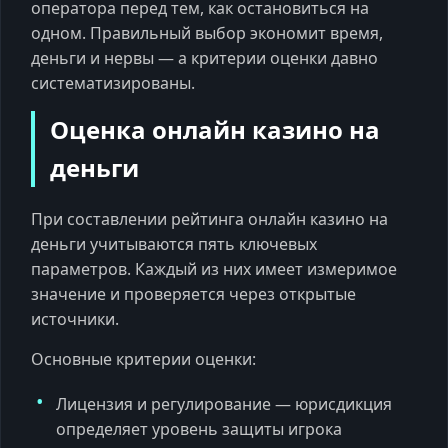
оператора перед тем, как остановиться на
одном. Правильный выбор экономит время,
деньги и нервы — а критерии оценки давно
систематизированы.
Оценка онлайн казино на
деньги
При составлении рейтинга онлайн казино на
деньги учитываются пять ключевых
параметров. Каждый из них имеет измеримое
значение и проверяется через открытые
источники.
Основные критерии оценки:
Лицензия и регулирование — юрисдикция
определяет уровень защиты игрока