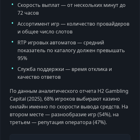
Скорость выплат — от нескольких минут до
72 часов
Ассортимент игр — количество провайдеров
и общее число слотов
RTP игровых автоматов — средний
показатель по каталогу должен превышать
95%
Служба поддержки — время отклика и
качество ответов
По данным аналитического отчета H2 Gambling
Capital (2025), 68% игроков выбирают казино
онлайн именно по скорости вывода средств. На
втором месте — разнообразие игр (54%), на
третьем — репутация оператора (47%).