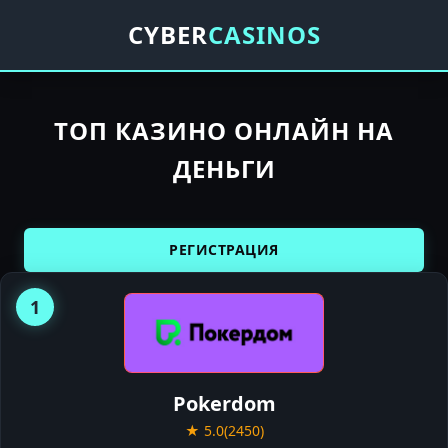
CYBER
CASINOS
ТОП КАЗИНО ОНЛАЙН НА
ДЕНЬГИ
РЕГИСТРАЦИЯ
1
NORM
CASINO
Pokerdom
★ 5.0
(2450)