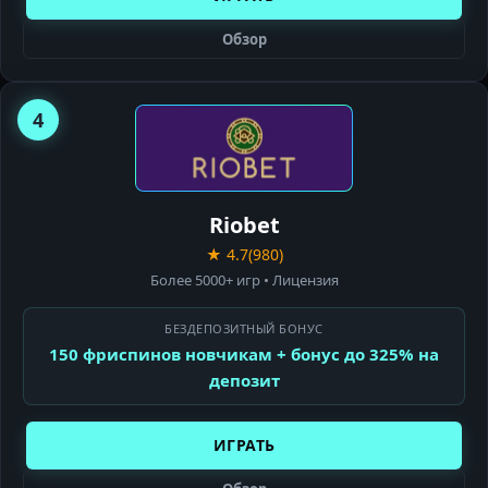
Обзор
4
RIOBET
CASINO
Riobet
★ 4.7
(980)
Более 5000+ игр • Лицензия
БЕЗДЕПОЗИТНЫЙ БОНУС
150 фриспинов новчикам + бонус до 325% на
депозит
ИГРАТЬ