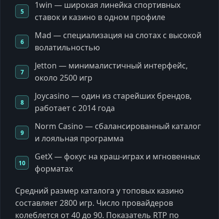
1win — широкая линейка спортивных
ставок и казино в одном профиле
Mad — специализация на слотах с высокой
волатильностью
Jetton — минималистичный интерфейс,
около 2500 игр
Joycasino — один из старейших брендов,
работает с 2014 года
Norm Casino — сбалансированный каталог
и лояльная программа
GetX — фокус на краш-играх и мгновенных
форматах
Средний размер каталога у топовых казино
составляет 2800 игр. Число провайдеров
колеблется от 40 до 90. Показатель RTP по