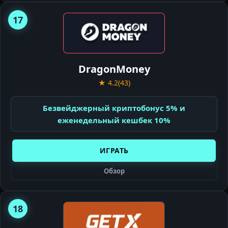
17
DRAGONMONEY
DragonMoney
★ 4.2
(43)
Безвейджерный криптобонус 5% и
еженедельный кешбек 10%
ИГРАТЬ
Обзор
18
GETX