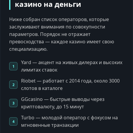
казино на деньги
Ниже собран список операторов, которые
заслуживают внимания по совокупности
параметров. Порядок не отражает
превосходства — каждое казино имеет свою
специализацию.
Yard — акцент на живых дилерах и высоких
лимитах ставок
Riobet — работает с 2014 года, около 3000
слотов в каталоге
GGcasino — быстрые выводы через
криптовалюту, до 15 минут
Turbo — молодой оператор с фокусом на
мгновенные транзакции