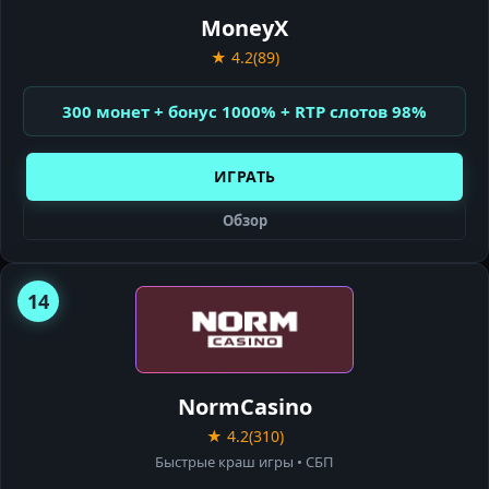
MoneyX
★ 4.2
(89)
300 монет + бонус 1000% + RTP слотов 98%
ИГРАТЬ
Обзор
14
NORMCASINO
NormCasino
★ 4.2
(310)
Быстрые краш игры • СБП